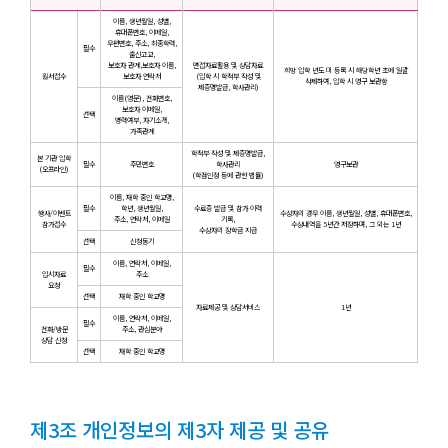
이름, 생년월일, 성별,
휴대폰번호, 이메일,
우편번호, 주소, 최종학력,
필수
출신고교,
보호자 관계,보호자 이름,
면접자료활용 및 상담자료
희망 입학 년도 미 등록 시 해당학년 초에 일괄
원서접수
보호자 연락처
(입학 시 학적부 작성 및
삭제하여, 입학 시 영구 보관함
제증명발급, 학사관리)
이름(영문), 전화번호,
보호자 이메일,
선택
병력여부, 자기소개,
가족관계
학적부 작성 및 제증명발급,
본 기관 입학
필수
주민번호
학사관리
영구보관
(오프라인)
(학점인정 등에 관한 법률)
이름, 재학 중인 학교명,
필수
학년, 생년월일,
수료증 발급 및 참가 이력
행사/이벤트
수상자의 경우 이름, 생년월일, 성별, 휴대폰번호,
주소, 연락처, 이메일
기록,
참가접수
수상내역을 5년간 저장하며, 그 외는 1년
수상자의 장학금 지급
선택
신청동기
이름, 연락처, 이메일,
필수
입시자료
주소
요청
선택
재학 중인 학교명
자료제공 및 상담서비스
1년
이름, 연락처, 이메일,
필수
전화/방문
주소, 관심분야
상담 신청
선택
재학 중인 학교명
제3조 개인정보의 제3자 제공 및 공유