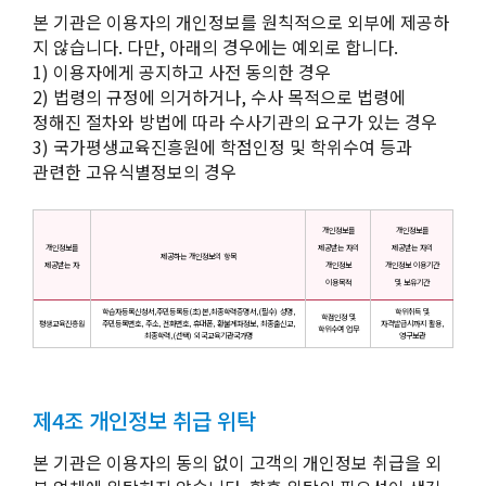
본 기관은 이용자의 개인정보를 원칙적으로 외부에 제공하
지 않습니다. 다만, 아래의 경우에는 예외로 합니다.
1) 이용자에게 공지하고 사전 동의한 경우
2) 법령의 규정에 의거하거나, 수사 목적으로 법령에
정해진 절차와 방법에 따라 수사기관의 요구가 있는 경우
3) 국가평생교육진흥원에 학점인정 및 학위수여 등과
관련한 고유식별정보의 경우
개인정보를
개인정보를
개인정보를
제공받는 자의
제공받는 자의
제공하는 개인정보의 항목
제공받는 자
개인정보
개인정보 이용기간
이용목적
및 보유기간
학습자등록신청서,주민등록등(초)본,최종학력증명서,(필수) 성명,
학위취득 및
학점인정 및
평생교육진흥원
주민등록번호, 주소, 전화번호, 휴대폰, 환불계좌정보, 최종출신교,
자격발급시까지 활용,
학위수여 업무
최종학력,(선택) 외국교육기관국가명
영구보관
제4조 개인정보 취급 위탁
본 기관은 이용자의 동의 없이 고객의 개인정보 취급을 외