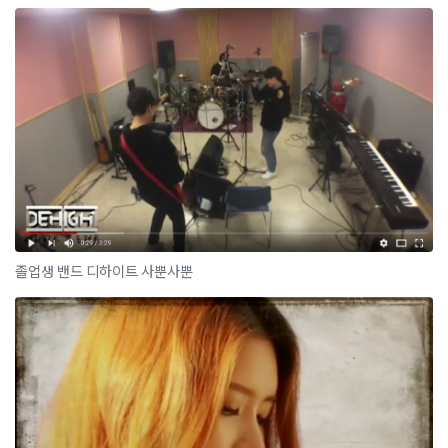
졸업생 밴드 디하이트 사뿐사뿐