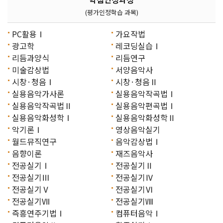
(평가인정학습 과목)
PC활용Ⅰ
가요작법
광고학
레코딩실습Ⅰ
리듬과양식
리듬연구
미술감상법
서양음악사
시창·청음Ⅰ
시창·청음Ⅱ
실용음악가사론
실용음악작곡법Ⅰ
실용음악작곡법Ⅱ
실용음악편곡법Ⅰ
실용음악화성학Ⅰ
실용음악화성학Ⅱ
악기론Ⅰ
영상음악실기
월드뮤직연구
음악감상법Ⅰ
음향이론
재즈음악사
전공실기Ⅰ
전공실기Ⅱ
전공실기Ⅲ
전공실기Ⅳ
전공실기Ⅴ
전공실기Ⅵ
전공실기Ⅶ
전공실기Ⅷ
즉흥연주기법Ⅰ
컴퓨터음악Ⅰ