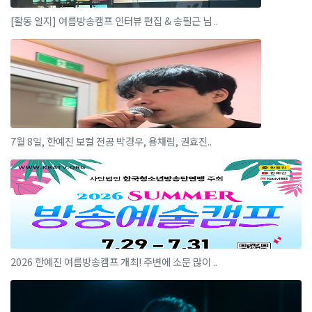
[활동 일지] 여름방송캠프 인터뷰 편집 & 송필근 님 ..
7월 8일, 한예진 보컬 전공 박경우, 용채림, 권효진..
2026 한예진 여름방송캠프 개최! 주변에 소문 많이 ..