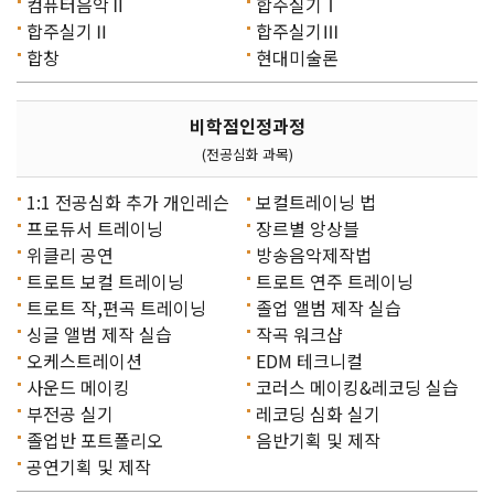
컴퓨터음악Ⅱ
합주실기Ⅰ
합주실기Ⅱ
합주실기Ⅲ
합창
현대미술론
비학점인정과정
(전공심화 과목)
1:1 전공심화 추가 개인레슨
보컬트레이닝 법
프로듀서 트레이닝
장르별 앙상블
위클리 공연
방송음악제작법
트로트 보컬 트레이닝
트로트 연주 트레이닝
트로트 작,편곡 트레이닝
졸업 앨범 제작 실습
싱글 앨범 제작 실습
작곡 워크샵
오케스트레이션
EDM 테크니컬
사운드 메이킹
코러스 메이킹&레코딩 실습
부전공 실기
레코딩 심화 실기
졸업반 포트폴리오
음반기획 및 제작
공연기획 및 제작