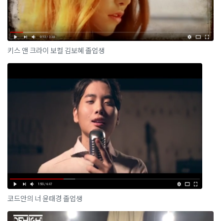
키스 앤 크라이 보컬 김보혜 졸업생
코드안의 너 윤태경 졸업생