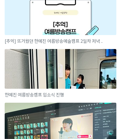
[추억] 뜨거웠던 한예진 여름방송예술캠프 2일차 저녁 ..
한예진 여름방송캠프 입소식 진행