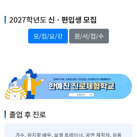
2027학년도
신ㆍ편입생 모집
모/집/요/강
원/서/접/수
졸업 후 진로
가수, 뮤지컬 배우, 보컬 트레이너, 공연 제작자, 실용