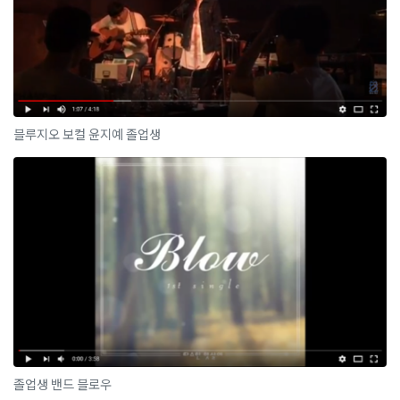
블루지오 보컬 윤지예 졸업생
졸업생 밴드 블로우