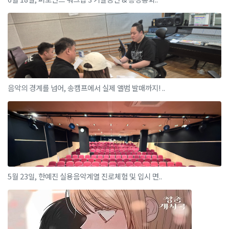
음악의 경계를 넘어, 송캠프에서 실제 앨범 발매까지! ..
5월 23일, 한예진 실용음악계열 진로체험 및 입시 면..