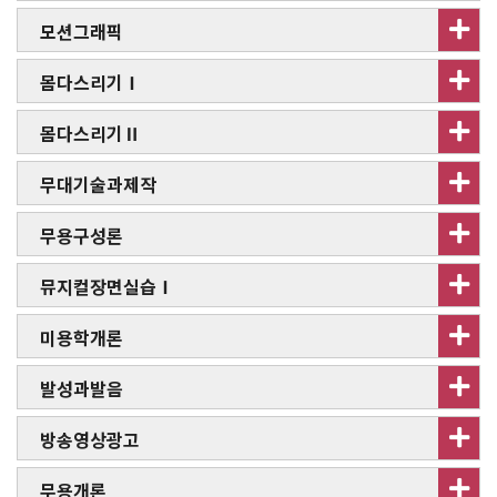
모션그래픽
몸다스리기Ⅰ
몸다스리기Ⅱ
무대기술과제작
무용구성론
뮤지컬장면실습Ⅰ
미용학개론
발성과발음
방송영상광고
무용개론