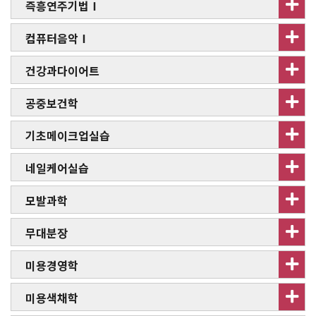
즉흥연주기법Ⅰ
컴퓨터음악Ⅰ
건강과다이어트
공중보건학
기초메이크업실습
네일케어실습
모발과학
무대분장
미용경영학
미용색채학