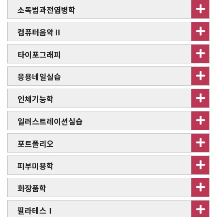
소독법과전염병학
컴퓨터음악Ⅱ
타이포그래피
응용네일실습
인체기능학
일러스트레이션실습
포트폴리오
피부미용학
화장품학
필라테스Ⅰ