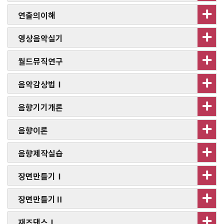
연출의이해
영상음악실기
월드뮤직연구
음악감상법Ⅰ
음향기기개론
음향이론
음향제작실습
장면만들기Ⅰ
장면만들기Ⅱ
재즈댄스Ⅰ