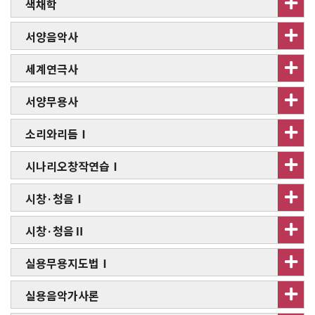
색채학
서양음악사
세계연극사
서양무용사
소리와리듬Ⅰ
시나리오창작연습Ⅰ
시창·청음Ⅰ
시창·청음Ⅱ
실용무용지도법Ⅰ
실용음악가사론