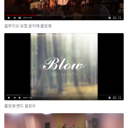
블루지오 보컬 윤지예 졸업생
졸업생 밴드 블로우