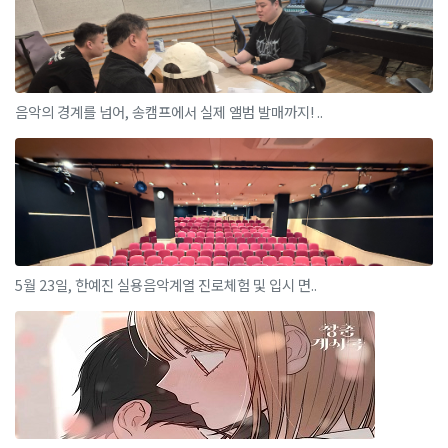
음악의 경계를 넘어, 송캠프에서 실제 앨범 발매까지! ..
5월 23일, 한예진 실용음악계열 진로체험 및 입시 면..