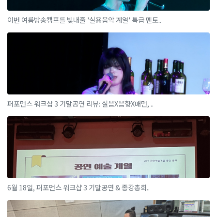
이번 여름방송캠프를 빛내줄 '실용음악 계열' 특급 멘토..
퍼포먼스 워크샵 3 기말공연 리뷰: 실음X음향X매먼, ..
6월 18일, 퍼포먼스 워크샵 3 기말공연 & 종강총회..