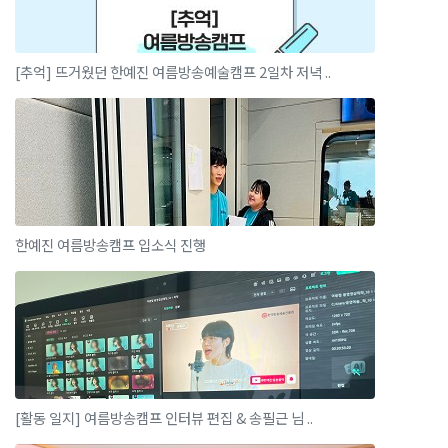
[추억] 뜨거웠던 한예진 여름방송예술캠프 2일차 저녁 ..
한예진 여름방송캠프 입소식 진행
[활동 일지] 여름방송캠프 인터뷰 편집 & 송필근 님 ..