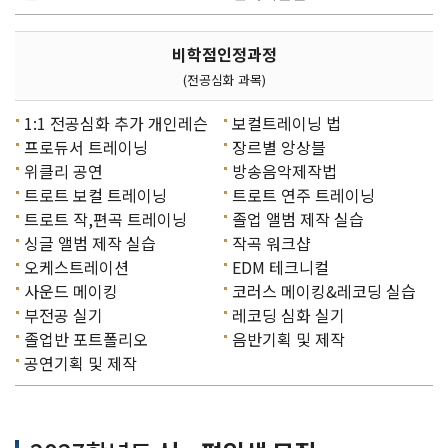
비학점인정과정
(전공심화 과목)
1:1 전공심화 추가 개인레슨
보컬트레이닝 법
프로듀서 트레이닝
장르별 앙상블
위클리 공연
방송음악제작법
트로트 보컬 트레이닝
트로트 연주 트레이닝
트로트 작,편곡 트레이닝
졸업 앨범 제작 실습
싱글 앨범 제작 실습
작곡 워크샵
오케스트레이션
EDM 테크니컬
사운드 메이킹
코러스 메이킹&레코딩 실습
부전공 실기
레코딩 심화 실기
졸업반 포트폴리오
음반기획 및 제작
공연기획 및 제작