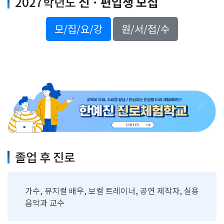
2027학년도
신ㆍ편입생 모집
모/집/요/강
원/서/접/수
졸업 후 진로
가수, 뮤지컬 배우, 보컬 트레이너, 공연 제작자, 실용
음악과 교수