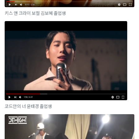
키스 앤 크라이 보컬 김보혜 졸업생
코드안의 너 윤태경 졸업생