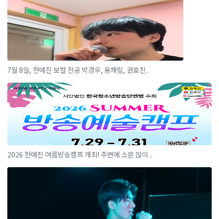
7월 8일, 한예진 보컬 전공 박경우, 용채림, 권효진..
2026 한예진 여름방송캠프 개최! 주변에 소문 많이 ..