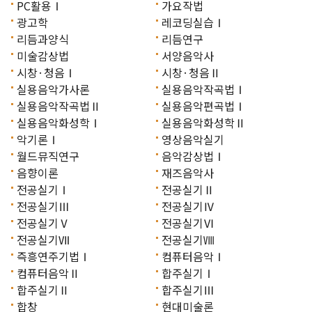
PC활용Ⅰ
가요작법
광고학
레코딩실습Ⅰ
리듬과양식
리듬연구
미술감상법
서양음악사
시창·청음Ⅰ
시창·청음Ⅱ
실용음악가사론
실용음악작곡법Ⅰ
실용음악작곡법Ⅱ
실용음악편곡법Ⅰ
실용음악화성학Ⅰ
실용음악화성학Ⅱ
악기론Ⅰ
영상음악실기
월드뮤직연구
음악감상법Ⅰ
음향이론
재즈음악사
전공실기Ⅰ
전공실기Ⅱ
전공실기Ⅲ
전공실기Ⅳ
전공실기Ⅴ
전공실기Ⅵ
전공실기Ⅶ
전공실기Ⅷ
즉흥연주기법Ⅰ
컴퓨터음악Ⅰ
컴퓨터음악Ⅱ
합주실기Ⅰ
합주실기Ⅱ
합주실기Ⅲ
합창
현대미술론