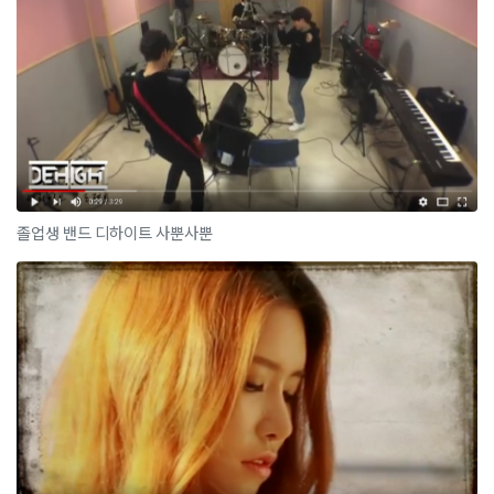
졸업생 밴드 디하이트 사뿐사뿐